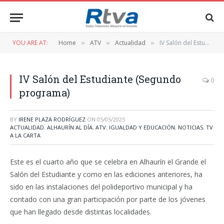
YOU ARE AT:
Home
ATV
Actualidad
IV Salón del Estudiante (Segundo programa)
»
»
»
IV Salón del Estudiante (Segundo
0
programa)
BY
IRENE PLAZA RODRÍGUEZ
ON
05/05/2025
ACTUALIDAD
,
ALHAURÍN AL DÍA
,
ATV
,
IGUALDAD Y EDUCACIÓN
,
NOTICIAS
,
TV
A LA CARTA
Este es el cuarto año que se celebra en Alhaurín el Grande el
Salón del Estudiante y como en las ediciones anteriores, ha
sido en las instalaciones del polideportivo municipal y ha
contado con una gran participación por parte de los jóvenes
que han llegado desde distintas localidades.