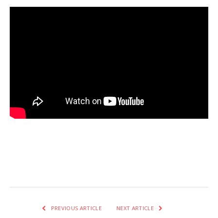
Facebook
Twitter
Pinterest
LinkedIn
Tumblr
Email
WhatsA
PREVIOUS ARTICLE
NEXT ARTICLE