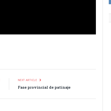
itter
Pinterest
LinkedIn
Tumblr
Email
WhatsApp
E
NEXT ARTICLE
l
Fase provincial de patinaje