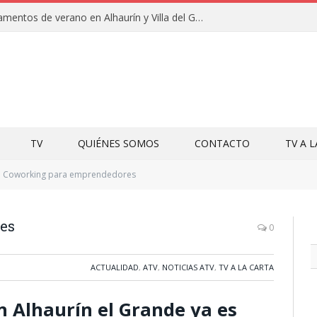
Clausuras de los campamentos de verano en Alhaurín y Villa del Guadalhorce 2026
TV
QUIÉNES SOMOS
CONTACTO
TV A 
Coworking para emprendedores
es
0
ACTUALIDAD
,
ATV
,
NOTICIAS ATV
,
TV A LA CARTA
n Alhaurín el Grande ya es