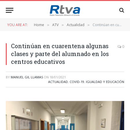
YOU ARE AT:
Home
ATV
Actualidad
Continúan en cuarentena algunas clases y parte del alumnado en los centros educativos
»
»
»
Continúan en cuarentena algunas
0
clases y parte del alumnado en los
centros educativos
BY
MANUEL GIL LLAMAS
ON
18/01/2021
ACTUALIDAD
,
COVID-19
,
IGUALDAD Y EDUCACIÓN