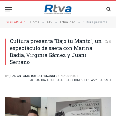
YOU ARE AT:
Home
ATV
Actualidad
Cultura presenta “Bajo tu Manto”, un espectáculo de saeta con Marina Badía, Virginia Gámez y Juani Serrano
»
»
»
Cultura presenta “Bajo tu Manto”, un
0
espectáculo de saeta con Marina
Badía, Virginia Gámez y Juani
Serrano
BY
JUAN ANTONIO RUEDA FERNANDEZ
ON
23/03/2021
ACTUALIDAD
,
CULTURA, TRADICIONES, FIESTAS Y TURISMO