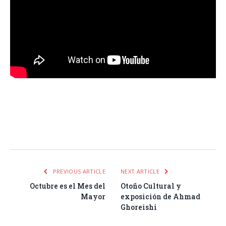
Facebook
Twitter
Pinterest
LinkedIn
Tumblr
Email
WhatsA
PREVIOUS ARTICLE
NEXT ARTICLE
Octubre es el Mes del
Otoño Cultural y
Mayor
exposición de Ahmad
Ghoreishi