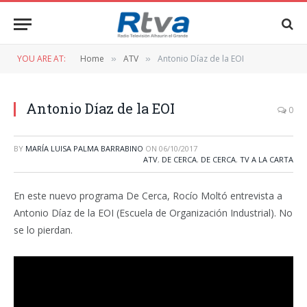
YOU ARE AT:
Home
ATV
Antonio Díaz de la EOI
»
»
Antonio Díaz de la EOI
0
BY
MARÍA LUISA PALMA BARRABINO
ON
06/10/2017
ATV
,
DE CERCA
,
DE CERCA
,
TV A LA CARTA
En este nuevo programa De Cerca, Rocío Moltó entrevista a
Antonio Díaz de la EOI (Escuela de Organización Industrial). No
se lo pierdan.