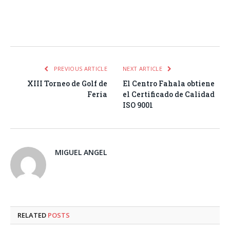
Facebook
Twitter
Pinterest
LinkedIn
Tumblr
Email
WhatsA
PREVIOUS ARTICLE
NEXT ARTICLE
XIII Torneo de Golf de
El Centro Fahala obtiene
Feria
el Certificado de Calidad
ISO 9001
MIGUEL ANGEL
RELATED
POSTS