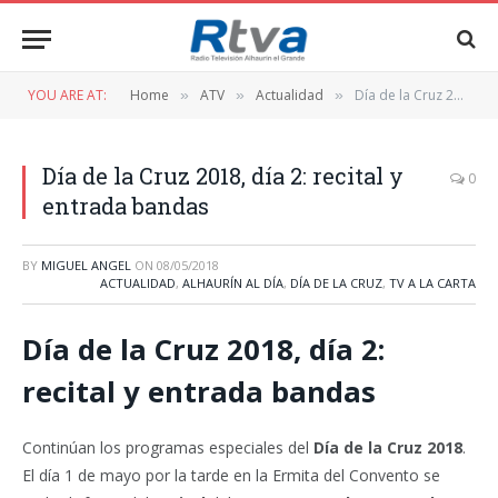
YOU ARE AT:
Home
ATV
Actualidad
Día de la Cruz 2018, día 2: recital y entrada bandas
»
»
»
Día de la Cruz 2018, día 2: recital y
0
entrada bandas
BY
MIGUEL ANGEL
ON
08/05/2018
ACTUALIDAD
,
ALHAURÍN AL DÍA
,
DÍA DE LA CRUZ
,
TV A LA CARTA
Día de la Cruz 2018, día 2:
recital y entrada bandas
Continúan los programas especiales del
Día de la Cruz 2018
.
El día 1 de mayo por la tarde en la Ermita del Convento se