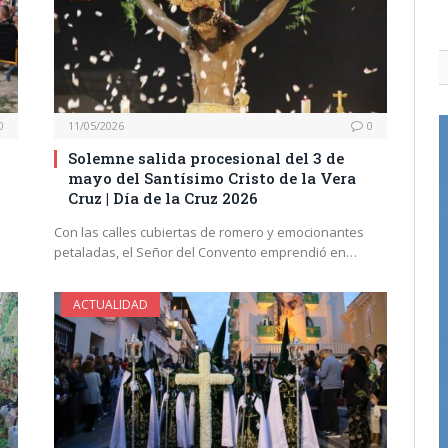
0
11/05/2026
0
Solemne salida procesional del 3 de
mayo del Santísimo Cristo de la Vera
Cruz | Día de la Cruz 2026
Con las calles cubiertas de romero y emocionantes
petaladas, el Señor del Convento emprendió en…
ACTUALIDAD