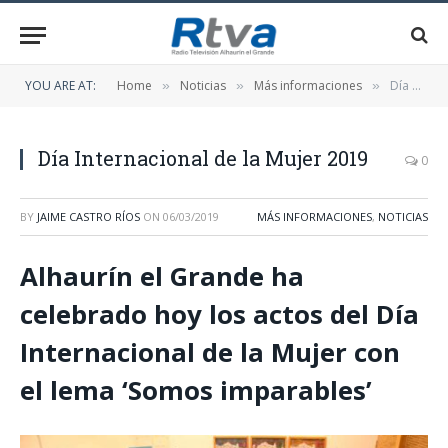
YOU ARE AT:
Home
Noticias
Más informaciones
Día Internacional de la Mujer 2019
»
»
»
Día Internacional de la Mujer 2019
0
BY
JAIME CASTRO RÍOS
ON
06/03/2019
MÁS INFORMACIONES
,
NOTICIAS
Alhaurín el Grande ha
celebrado hoy los actos del Día
Internacional de la Mujer con
el lema ‘Somos imparables’