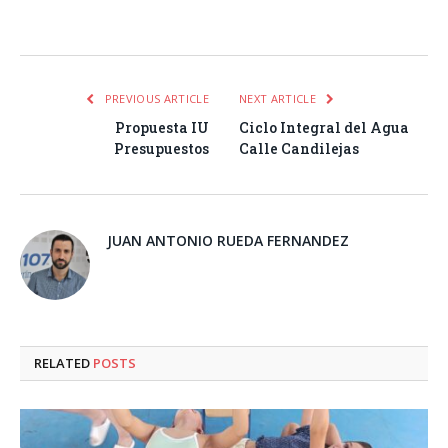
Facebook
Twitter
Pinterest
LinkedIn
Tumblr
Email
WhatsA
PREVIOUS ARTICLE
NEXT ARTICLE
Propuesta IU
Ciclo Integral del Agua
Presupuestos
Calle Candilejas
JUAN ANTONIO RUEDA FERNANDEZ
RELATED
POSTS