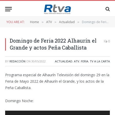
YOU ARE AT:
Home
ATV
Actualidad
Domingo de Feria 2022 Alhaurín el Grande y actos Peña Caballista
»
»
»
Domingo de Feria 2022 Alhaurín el
0
Grande y actos Peña Caballista
BY
REDACCIÓN
ON
30/05/2022
ACTUALIDAD
,
ATV
,
FERIA
,
TV A LA CARTA
Programa especial de Alhaurín Televisión del domingo 29 en la
Feria de Mayo 2022 de Alhaurín el Grande, y los actos de la
Peña Caballista.
Domingo Noche:
Reproductor