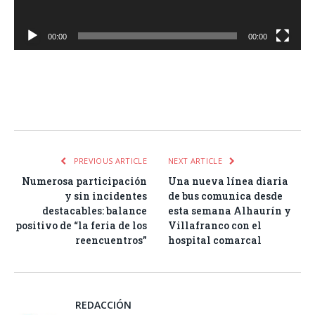
00:00
00:00
Facebook
Twitter
Pinterest
LinkedIn
Tumblr
Email
WhatsA
PREVIOUS ARTICLE
NEXT ARTICLE
Numerosa participación
Una nueva línea diaria
y sin incidentes
de bus comunica desde
destacables: balance
esta semana Alhaurín y
positivo de “la feria de los
Villafranco con el
reencuentros”
hospital comarcal
REDACCIÓN