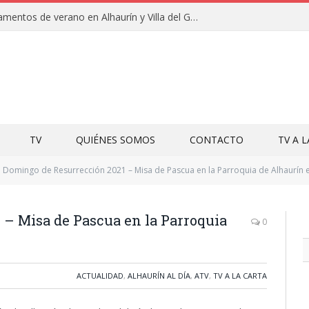
Clausuras de los campamentos de verano en Alhaurín y Villa del Guadalhorce 2026
TV
QUIÉNES SOMOS
CONTACTO
TV A 
Domingo de Resurrección 2021 – Misa de Pascua en la Parroquia de Alhaurín 
 – Misa de Pascua en la Parroquia
0
ACTUALIDAD
,
ALHAURÍN AL DÍA
,
ATV
,
TV A LA CARTA