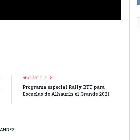
itter
Pinterest
LinkedIn
Tumblr
Email
WhatsApp
E
NEXT ARTICLE
e
Programa especial Rally BTT para
o
Escuelas de Alhaurín el Grande 2021
l
NANDEZ