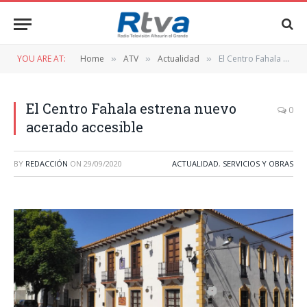
YOU ARE AT:
Home
ATV
Actualidad
El Centro Fahala estrena nuevo acerado accesible
»
»
»
El Centro Fahala estrena nuevo
0
acerado accesible
BY
REDACCIÓN
ON
29/09/2020
ACTUALIDAD
,
SERVICIOS Y OBRAS