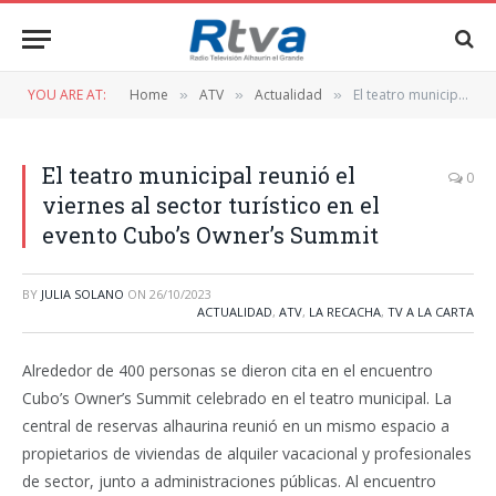
YOU ARE AT:
Home
ATV
Actualidad
El teatro municipal reunió el viernes al sector turístico en el evento Cubo’s Owner’s Summit
»
»
»
El teatro municipal reunió el
0
viernes al sector turístico en el
evento Cubo’s Owner’s Summit
BY
JULIA SOLANO
ON
26/10/2023
ACTUALIDAD
,
ATV
,
LA RECACHA
,
TV A LA CARTA
Alrededor de 400 personas se dieron cita en el encuentro
Cubo’s Owner’s Summit celebrado en el teatro municipal. La
central de reservas alhaurina reunió en un mismo espacio a
propietarios de viviendas de alquiler vacacional y profesionales
de sector, junto a administraciones públicas. Al encuentro