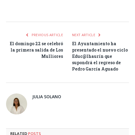
Facebook
Twitter
Pinterest
LinkedIn
Tumblr
Email
WhatsA
PREVIOUS ARTICLE
NEXT ARTICLE
El domingo 22 se celebró
El Ayuntamiento ha
la primera salida de Los
presentado el nuevo ciclo
Mulliores
Educ@lhaurín que
supondrá el regreso de
Pedro García Aguado
JULIA SOLANO
RELATED
POSTS