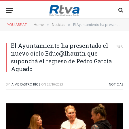
YOU ARE AT:
Home
Noticias
El Ayuntamiento ha presentado el nuevo ciclo Educ@lhaurín que supondrá el regreso de Pedro García Aguado
»
»
El Ayuntamiento ha presentado el
0
nuevo ciclo Educ@lhaurín que
supondrá el regreso de Pedro García
Aguado
BY
JAIME CASTRO RÍOS
ON
27/10/2023
NOTICIAS