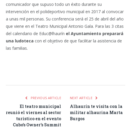
comunicador que supuso todo un éxito durante su
intervención en el polideportivo municipal en 2017 al convocar
a unas mil personas. Su conferencia será el 25 de abril del año
que viene en el Teatro Municipal Antonio Gala. Para las 3 citas
del calendario de Educ@lhaurín
el Ayuntamiento preparará
una ludoteca
con el objetivo de que facilitar la asistencia de
las familias.
Facebook
Twitter
Pinterest
LinkedIn
Tumblr
Email
WhatsA
PREVIOUS ARTICLE
NEXT ARTICLE
El teatro municipal
Alhaurín te visita con la
reunió el viernes al sector
militar alhaurina Marta
turístico en el evento
Burgos
Cubo’s Owner’s Summit