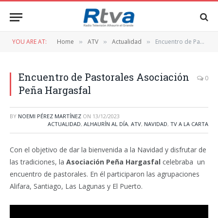
YOU ARE AT:
Home
ATV
Actualidad
Encuentro de Pastorales Asociación Peña Hargasfal
»
»
»
Encuentro de Pastorales Asociación
0
Peña Hargasfal
BY
NOEMI PÉREZ MARTÍNEZ
ON
13/12/2023
ACTUALIDAD
,
ALHAURÍN AL DÍA
,
ATV
,
NAVIDAD
,
TV A LA CARTA
Con el objetivo de dar la bienvenida a la Navidad y disfrutar de
las tradiciones, la
Asociación
Peña Hargasfal
celebraba un
encuentro de pastorales. En él participaron las agrupaciones
Alifara, Santiago, Las Lagunas y El Puerto.