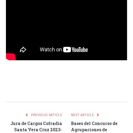
Facebook
Twitter
Pinterest
LinkedIn
Tumblr
Email
WhatsA
PREVIOUS ARTICLE
NEXT ARTICLE
Jura de Cargos Cofradía
Bases del Concurso de
Santa Vera Cruz 2023-
Agrupaciones de