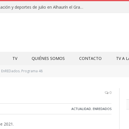
Campamentos de educación y deportes de julio en Alhaurín el Grande y Villa del Guadalhorce
TV
QUIÉNES SOMOS
CONTACTO
TV A 
EnREDados. Programa 48
0
ACTUALIDAD
,
ENREDADOS
de 2021.