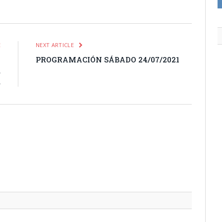
itter
Pinterest
LinkedIn
Tumblr
Email
WhatsApp
E
NEXT ARTICLE
n
PROGRAMACIÓN SÁBADO 24/07/2021
a
a