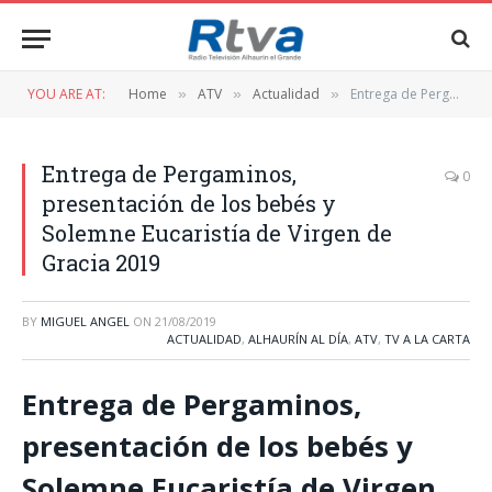
YOU ARE AT:
Home
ATV
Actualidad
Entrega de Pergaminos, presentación de los bebés y Solemne Eucaristía de Virgen de Gracia 2019
»
»
»
Entrega de Pergaminos,
0
presentación de los bebés y
Solemne Eucaristía de Virgen de
Gracia 2019
BY
MIGUEL ANGEL
ON
21/08/2019
ACTUALIDAD
,
ALHAURÍN AL DÍA
,
ATV
,
TV A LA CARTA
Entrega de Pergaminos,
presentación de los bebés y
Solemne Eucaristía de Virgen