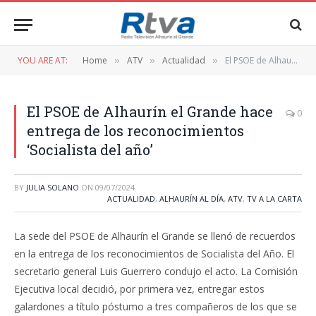
YOU ARE AT:
Home
ATV
Actualidad
El PSOE de Alhaurín el Grande hace entrega de los reconocimientos ‘Socialista del año’
»
»
»
El PSOE de Alhaurín el Grande hace
0
entrega de los reconocimientos
‘Socialista del año’
BY
JULIA SOLANO
ON
09/07/2024
ACTUALIDAD
,
ALHAURÍN AL DÍA
,
ATV
,
TV A LA CARTA
La sede del PSOE de Alhaurín el Grande se llenó de recuerdos
en la entrega de los reconocimientos de Socialista del Año. El
secretario general Luis Guerrero condujo el acto. La Comisión
Ejecutiva local decidió, por primera vez, entregar estos
galardones a título póstumo a tres compañeros de los que se