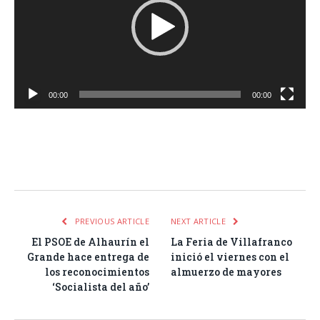
00:00
00:00
Facebook
Twitter
Pinterest
LinkedIn
Tumblr
Email
WhatsA
PREVIOUS ARTICLE
NEXT ARTICLE
El PSOE de Alhaurín el
La Feria de Villafranco
Grande hace entrega de
inició el viernes con el
los reconocimientos
almuerzo de mayores
‘Socialista del año’