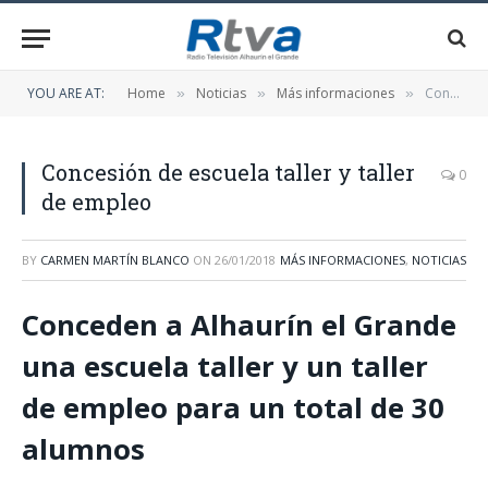
YOU ARE AT:
Home
Noticias
Más informaciones
Concesión de escuela taller y taller de empleo
»
»
»
Concesión de escuela taller y taller
0
de empleo
BY
CARMEN MARTÍN BLANCO
ON
26/01/2018
MÁS INFORMACIONES
,
NOTICIAS
Conceden a Alhaurín el Grande
una escuela taller y un taller
de empleo para un total de 30
alumnos