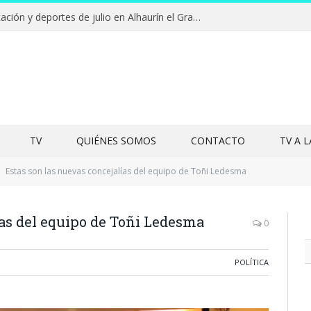
Campamentos de educación y deportes de julio en Alhaurín el Grande y Villa del Guadalhorce
TV
QUIÉNES SOMOS
CONTACTO
TV A 
Estas son las nuevas concejalías del equipo de Toñi Ledesma
ías del equipo de Toñi Ledesma
0
POLÍTICA