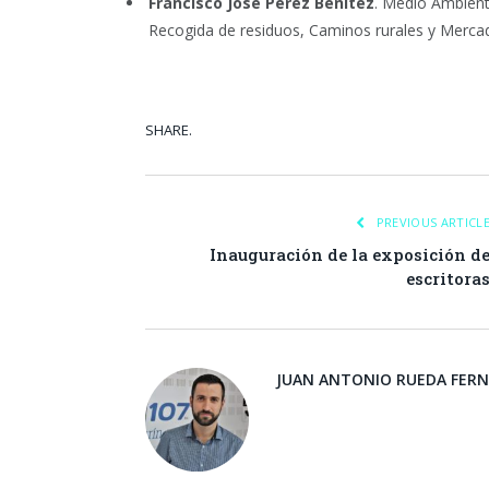
Francisco José Pérez Benítez
. Medio Ambiente
Recogida de residuos, Caminos rurales y Mercado
SHARE.
Facebook
Tw
PREVIOUS ARTICL
Inauguración de la exposición d
escritora
JUAN ANTONIO RUEDA FER