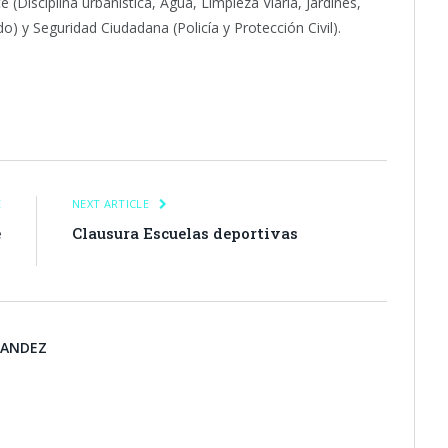
 (Disciplina urbanística, Agua, Limpieza Viaria, Jardines,
) y Seguridad Ciudadana (Policía y Protección Civil).
itter
Pinterest
LinkedIn
Tumblr
Email
WhatsApp
E
NEXT ARTICLE
e
Clausura Escuelas deportivas
s
NANDEZ