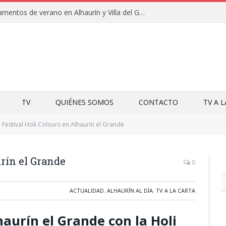
Clausuras de los campamentos de verano en Alhaurín y Villa del Guadalhorce 2026
TV
QUIÉNES SOMOS
CONTACTO
TV A 
Festival Holi Colours en Alhaurín el Grande
urín el Grande
0
ACTUALIDAD
,
ALHAURÍN AL DÍA
,
TV A LA CARTA
haurín el Grande con la Holi