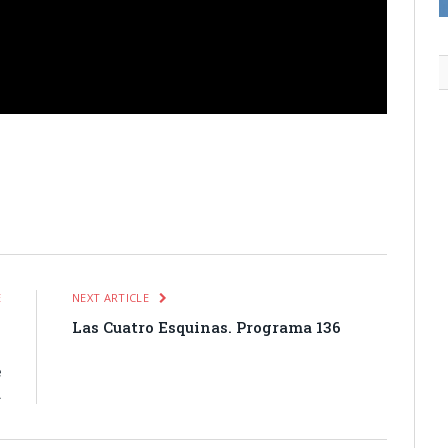
itter
Pinterest
LinkedIn
Tumblr
Email
WhatsApp
E
NEXT ARTICLE
l
Las Cuatro Esquinas. Programa 136
l
e
a