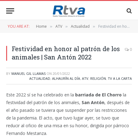
YOU ARE AT:
Home
ATV
Actualidad
Festividad en honor al patrón de los animales | San Antón 2022
»
»
»
Festividad en honor al patrón de los
0
animales | San Antón 2022
BY
MANUEL GIL LLAMAS
ON
20/01/2022
ACTUALIDAD
,
ALHAURÍN AL DÍA
,
ATV
,
RELIGIÓN
,
TV A LA CARTA
Este 2022 sí se ha celebrado en la
barriada de El Chorro
la
festividad del patrón de los animales,
San Antón
, después de
el año pasado se tuviera que suspender por las restricciones
de la pandemia. El acto, que tuvo lugar ayer, se tuvo que
reducir al oficio de una misa en su honor, dirigida por párroco
Fernando Mestanza.