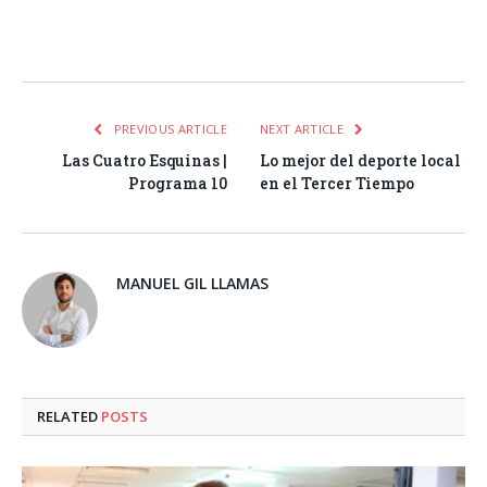
Facebook
Twitter
Pinterest
LinkedIn
Tumblr
Email
WhatsA
PREVIOUS ARTICLE
NEXT ARTICLE
Las Cuatro Esquinas |
Lo mejor del deporte local
Programa 10
en el Tercer Tiempo
MANUEL GIL LLAMAS
RELATED
POSTS