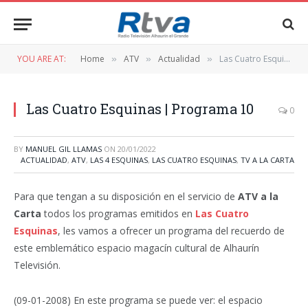
YOU ARE AT:
Home
ATV
Actualidad
Las Cuatro Esquinas | Programa 10
»
»
»
Las Cuatro Esquinas | Programa 10
0
BY
MANUEL GIL LLAMAS
ON
20/01/2022
ACTUALIDAD
,
ATV
,
LAS 4 ESQUINAS
,
LAS CUATRO ESQUINAS
,
TV A LA CARTA
Para que tengan a su disposición en el servicio de
ATV a la
Carta
todos los programas emitidos en
Las Cuatro
Esquinas
, les vamos a ofrecer un programa del recuerdo de
este emblemático espacio magacín cultural de Alhaurín
Televisión.
(09-01-2008) En este programa se puede ver: el espacio