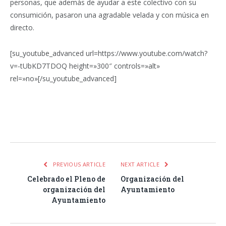
personas, que además de ayudar a este colectivo con su
consumición, pasaron una agradable velada y con música en
directo.
[su_youtube_advanced url=https://www.youtube.com/watch?
v=-tUbKD7TDOQ height=»300″ controls=»alt»
rel=»no»[/su_youtube_advanced]
Facebook
Twitter
Pinterest
LinkedIn
Tumblr
Email
WhatsA
PREVIOUS ARTICLE
NEXT ARTICLE
Celebrado el Pleno de
Organización del
organización del
Ayuntamiento
Ayuntamiento