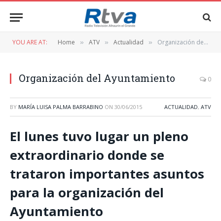
YOU ARE AT:
Home
ATV
Actualidad
Organización del Ayuntamiento
»
»
»
Organización del Ayuntamiento
0
BY
MARÍA LUISA PALMA BARRABINO
ON
30/06/2015
ACTUALIDAD
,
ATV
El lunes tuvo lugar un pleno
extraordinario donde se
trataron importantes asuntos
para la organización del
Ayuntamiento