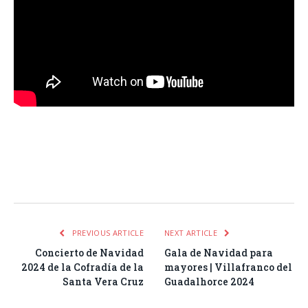
Facebook
Twitter
Pinterest
LinkedIn
Tumblr
Email
WhatsA
PREVIOUS ARTICLE
NEXT ARTICLE
Concierto de Navidad
Gala de Navidad para
2024 de la Cofradía de la
mayores | Villafranco del
Santa Vera Cruz
Guadalhorce 2024