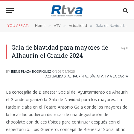
YOU ARE AT:
Home
ATV
Actualidad
Gala de Navidad para mayores de Alhaurín el Grande 2024
»
»
»
Gala de Navidad para mayores de
0
Alhaurín el Grande 2024
BY
IRENE PLAZA RODRÍGUEZ
ON
03/01/2025
ACTUALIDAD
,
ALHAURÍN AL DÍA
,
ATV
,
TV A LA CARTA
La concejalía de Bienestar Social del Ayuntamiento de Alhaurín
el Grande organizó la Gala de Navidad para los mayores. La
tarde iniciaba en el Teatro Antonio Gala donde los mayores de
la localidad pudieron disfrutar de una degustación de
chocolate con dulces típicos para continuar después con el
espectáculo. Luis Guerrero, concejal de Bienestar Social abrió