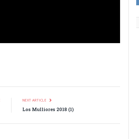
itter
Pinterest
LinkedIn
Tumblr
Email
WhatsApp
E
NEXT ARTICLE
s
Los Mulliores 2018 (1)