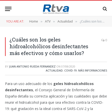
YOU ARE AT:
Home
ATV
Actualidad
¿Cuáles son los geles hidroalcohólicos desinfectantes más efectivos y cómo usarlos?
»
»
»
¿Cuáles son los geles
0
hidroalcohólicos desinfectantes
más efectivos y cómo usarlos?
BY
JUAN ANTONIO RUEDA FERNANDEZ
ON
07/08/2020
ACTUALIDAD
,
COVID-19
,
MÁS INFORMACIONES
Para un uso adecuado de los
geles hidroalcohólicos
desinfectantes
, el Consejo General de Enfermería de
España detalla su correcta aplicación y las cualidades que debe
reunir el hidroalcohol para que sea efectivo contra la COVID-
19: qué gradación es la ideal contra el SARS-CoV-2 y la