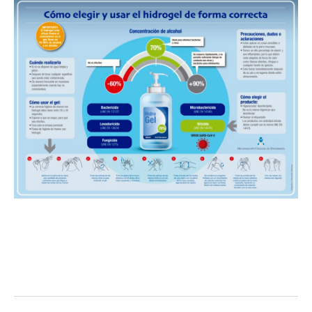
Facebook
Twitter
Pinterest
LinkedIn
Tumblr
Email
WhatsA