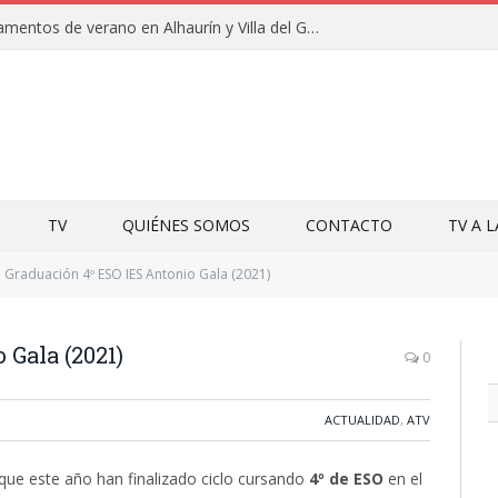
Clausuras de los campamentos de verano en Alhaurín y Villa del Guadalhorce 2026
TV
QUIÉNES SOMOS
CONTACTO
TV A 
Graduación 4º ESO IES Antonio Gala (2021)
 Gala (2021)
0
ACTUALIDAD
,
ATV
ue este año han finalizado ciclo cursando
4º de ESO
en el