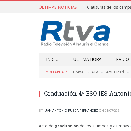
ÚLTIMAS NOTICIAS
INICIO
ÚLTIMA HORA
RADIO
YOU ARE AT:
Home
ATV
Actualidad
»
»
»
Graduación 4º ESO IES Antonio
BY
JUAN ANTONIO RUEDA FERNANDEZ
ON
01/07/2021
Acto de
graduación
de los alumnos y alumnas q