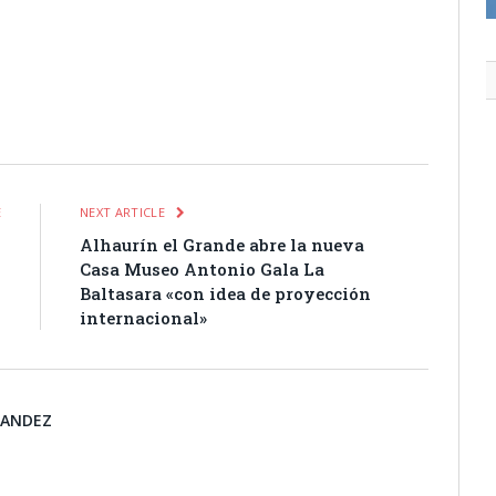
itter
Pinterest
LinkedIn
Tumblr
Email
WhatsApp
E
NEXT ARTICLE
1
Alhaurín el Grande abre la nueva
Casa Museo Antonio Gala La
Baltasara «con idea de proyección
internacional»
NANDEZ