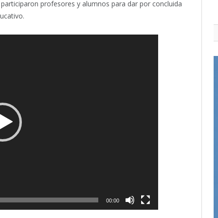
 participaron profesores y alumnos para dar por concluida
ucativo.
00:00