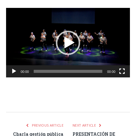
Reproductor
de
vídeo
00:00
00:00
Facebook
Twitter
Pinterest
LinkedIn
Tumblr
Email
WhatsA
PREVIOUS ARTICLE
NEXT ARTICLE
Charla gestión pública
PRESENTACIÓN DE