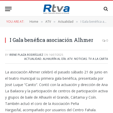
YOU ARE AT:
Home
ATV
Actualidad
I Gala benéfica asociación Alhmer
»
»
»
I Gala benéfica asociación Alhmer
0
BY
IRENE PLAZA RODRÍGUEZ
ON
16/07/2025
ACTUALIDAD
,
ALHAURÍN AL DÍA
,
ATV
,
NOTICIAS
,
TV A LA CARTA
La asociación Alhmer celebró el pasado sábado 21 de junio en
el teatro municipal su primera gala benéfica, presentada por
José Luque “Canito”. Contó con la actuación y dirección de Ana
La Bailaora y la participación de centros de participación activa
y grupos de baile de Alhaurín el Grande, Cártama y Coín.
También actuó el coro de la Asociación Peña
Hargasfal,
acompañado por usuarios del Centro Fahala.