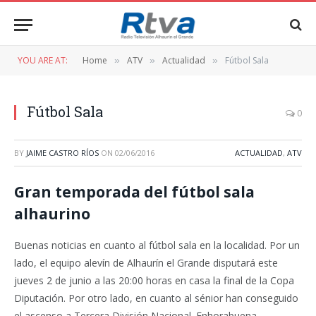
YOU ARE AT:
Home
ATV
Actualidad
Fútbol Sala
»
»
»
Fútbol Sala
0
BY
JAIME CASTRO RÍOS
ON
02/06/2016
ACTUALIDAD
,
ATV
Gran temporada del fútbol sala
alhaurino
Buenas noticias en cuanto al fútbol sala en la localidad. Por un
lado, el equipo alevín de Alhaurín el Grande disputará este
jueves 2 de junio a las 20:00 horas en casa la final de la Copa
Diputación. Por otro lado, en cuanto al sénior han conseguido
el ascenso a Tercera División Nacional. Enhorabuena.