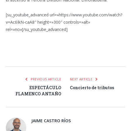
[su_youtube_advanced url=»https://www.youtube.com/watch?
v=Ac6IkN-caA8″ height=»300″ controls=»alt»
rel=»no»[/su_youtube_advanced]
Facebook
Twitter
Pinterest
LinkedIn
Tumblr
Email
WhatsA
PREVIOUS ARTICLE
NEXT ARTICLE
ESPECTÁCULO
Concierto de tributos
FLAMENCO ANTAÑO
JAIME CASTRO RÍOS