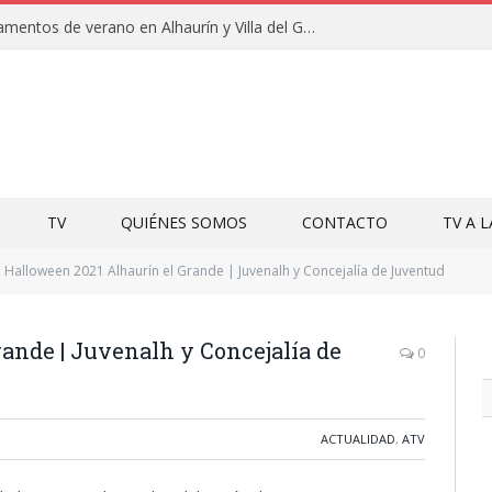
Clausuras de los campamentos de verano en Alhaurín y Villa del Guadalhorce 2026
TV
QUIÉNES SOMOS
CONTACTO
TV A 
Halloween 2021 Alhaurín el Grande | Juvenalh y Concejalía de Juventud
ande | Juvenalh y Concejalía de
0
ACTUALIDAD
,
ATV