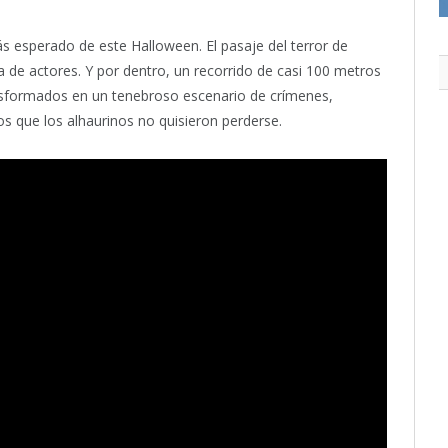
 esperado de este Halloween. El pasaje del terror de
a de actores. Y por dentro, un recorrido de casi 100 metros
ansformados en un tenebroso escenario de crímenes,
s que los alhaurinos no quisieron perderse.