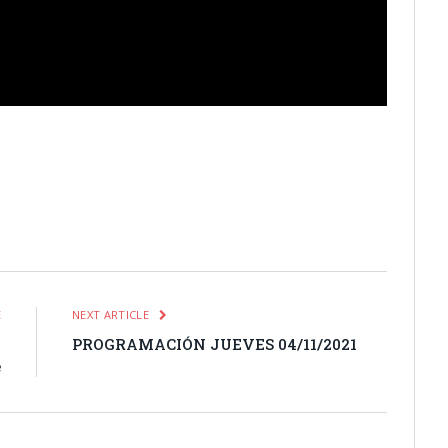
itter
Pinterest
LinkedIn
Tumblr
Email
WhatsApp
E
NEXT ARTICLE
n
PROGRAMACIÓN JUEVES 04/11/2021
e