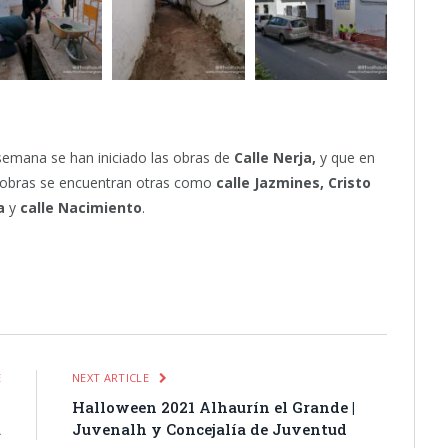
emana se han iniciado las obras de
Calle Nerja,
y que en
as obras se encuentran otras como
calle Jazmines, Cristo
ia
y
calle Nacimiento
.
itter
Pinterest
LinkedIn
Tumblr
Email
WhatsApp
E
NEXT ARTICLE
|
Halloween 2021 Alhaurín el Grande |
a
Juvenalh y Concejalía de Juventud