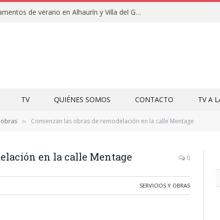
Campamentos de educación y deportes de julio en Alhaurín el Grande y Villa del Guadalhorce
TV
QUIÉNES SOMOS
CONTACTO
TV A 
y obras
Comienzan las obras de remodelación en la calle Mentage
»
elación en la calle Mentage
0
SERVICIOS Y OBRAS