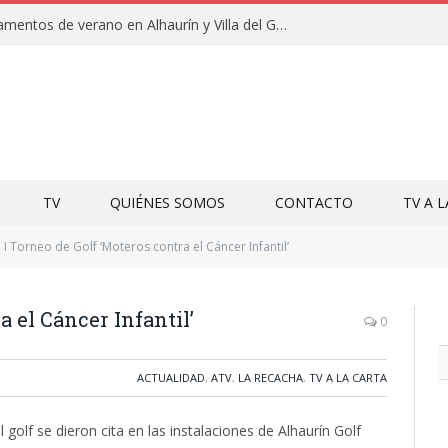
Clausuras de los campamentos de verano en Alhaurín y Villa del Guadalhorce 2026
TV
QUIÉNES SOMOS
CONTACTO
TV A 
I Torneo de Golf ‘Moteros contra el Cáncer Infantil’
a el Cáncer Infantil’
0
ACTUALIDAD
,
ATV
,
LA RECACHA
,
TV A LA CARTA
golf se dieron cita en las instalaciones de Alhaurín Golf