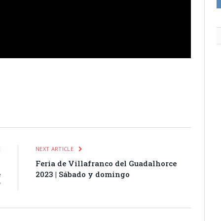
itter
Pinterest
LinkedIn
Tumblr
Email
WhatsApp
E
NEXT ARTICLE
D
Feria de Villafranco del Guadalhorce
e
2023 | Sábado y domingo
F