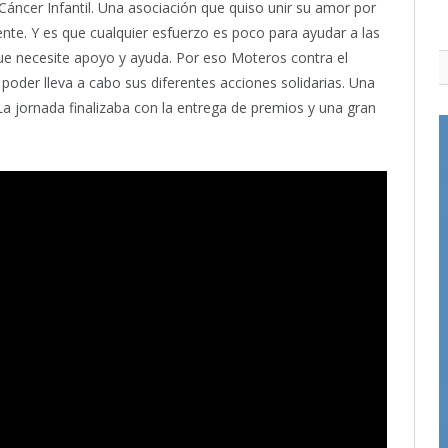
 Cáncer Infantil. Una asociación que quiso unir su amor por
rente. Y es que cualquier esfuerzo es poco para ayudar a las
ue necesite apoyo y ayuda. Por eso Moteros contra el
poder lleva a cabo sus diferentes acciones solidarias. Una
 La jornada finalizaba con la entrega de premios y una gran