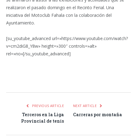
realizaron el pasado domingo en el Recinto Ferial. Una
iniciativa del Motoclub Fahala con la colaboración del
Ayuntamiento.
[su_youtube_advanced url=»https://www.youtube.com/watch?
v=cm2diG8_Y8w» height=»300″ controls=»alt»
rel=»no»[/su_youtube_advanced]
Facebook
Twitter
Pinterest
LinkedIn
Tumblr
Email
WhatsA
PREVIOUS ARTICLE
NEXT ARTICLE
Terceros en la Liga
Carreras por montaña
Provincial de tenis