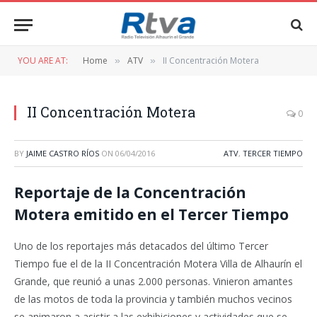
YOU ARE AT:
Home
ATV
II Concentración Motera
»
»
II Concentración Motera
0
BY
JAIME CASTRO RÍOS
ON
06/04/2016
ATV
,
TERCER TIEMPO
Reportaje de la Concentración
Motera emitido en el Tercer Tiempo
Uno de los reportajes más detacados del último Tercer
Tiempo fue el de la II Concentración Motera Villa de Alhaurín el
Grande, que reunió a unas 2.000 personas. Vinieron amantes
de las motos de toda la provincia y también muchos vecinos
se animaron a asistir a las exhibiciones y actividades que se