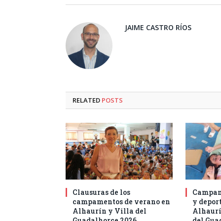
JAIME CASTRO RÍOS
RELATED
POSTS
Clausuras de los
Campam
campamentos de verano en
y deport
Alhaurín y Villa del
Alhaurí
Guadalhorce 2026
del Gua