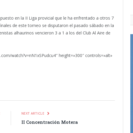
puesto en la II Liga provicial que le ha enfrentado a otros 7
inales de este torneo se disputaron el pasado sábado en la
tenistas alhaurinos vencieron 3 a 1 a los del Club Al Aire de
e.com/watch?v=nN1xSPudcu4″ height=»300″ controls=»alt»
itter
Pinterest
LinkedIn
Tumblr
Email
WhatsApp
E
NEXT ARTICLE
s
II Concentración Motera