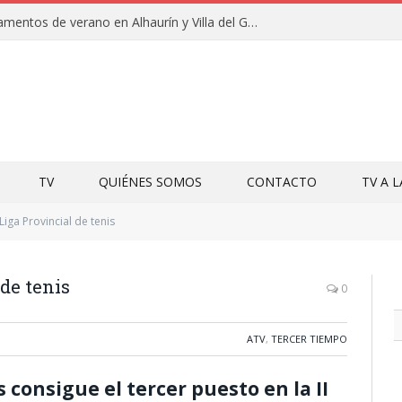
Clausuras de los campamentos de verano en Alhaurín y Villa del Guadalhorce 2026
TV
QUIÉNES SOMOS
CONTACTO
TV A 
Liga Provincial de tenis
 de tenis
0
ATV
,
TERCER TIEMPO
 consigue el tercer puesto en la II