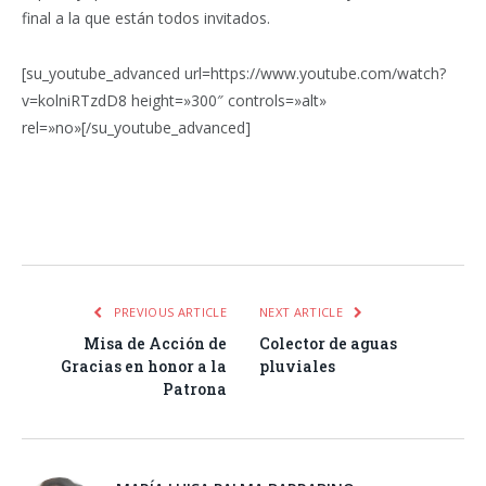
final a la que están todos invitados.
[su_youtube_advanced url=https://www.youtube.com/watch?
v=kolniRTzdD8 height=»300″ controls=»alt»
rel=»no»[/su_youtube_advanced]
Facebook
Twitter
Pinterest
LinkedIn
Tumblr
Email
WhatsA
PREVIOUS ARTICLE
NEXT ARTICLE
Misa de Acción de
Colector de aguas
Gracias en honor a la
pluviales
Patrona