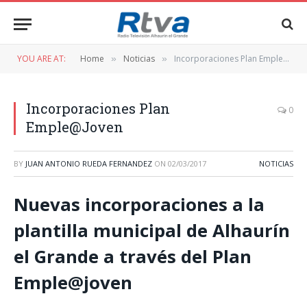
YOU ARE AT:
Home
Noticias
Incorporaciones Plan Emple@Joven
»
»
Incorporaciones Plan
0
Emple@Joven
BY
JUAN ANTONIO RUEDA FERNANDEZ
ON
02/03/2017
NOTICIAS
Nuevas incorporaciones a la
plantilla municipal de Alhaurín
el Grande a través del Plan
Emple@joven