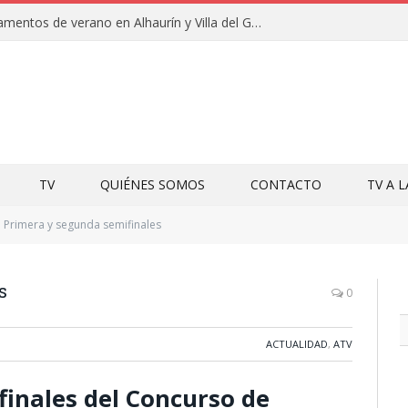
Clausuras de los campamentos de verano en Alhaurín y Villa del Guadalhorce 2026
TV
QUIÉNES SOMOS
CONTACTO
TV A 
Primera y segunda semifinales
s
0
ACTUALIDAD
,
ATV
inales del Concurso de