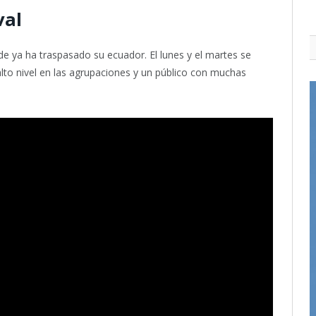
val
de ya ha traspasado su ecuador. El lunes y el martes se
alto nivel en las agrupaciones y un público con muchas