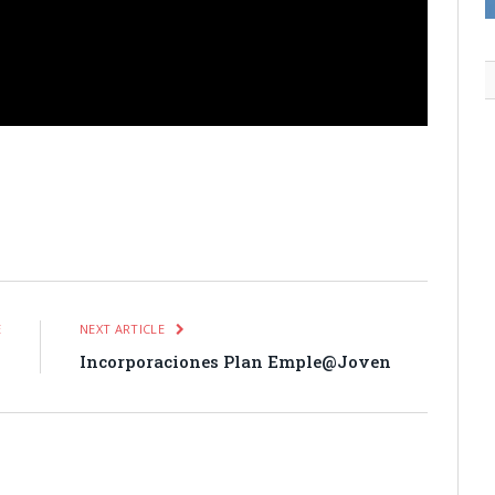
itter
Pinterest
LinkedIn
Tumblr
Email
WhatsApp
E
NEXT ARTICLE
s
Incorporaciones Plan Emple@Joven