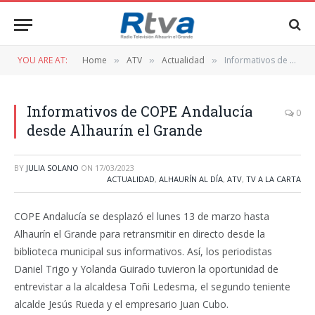
YOU ARE AT:
Home
ATV
Actualidad
Informativos de COPE Andalucía desde Alhaurín el Grande
»
»
»
Informativos de COPE Andalucía
0
desde Alhaurín el Grande
BY
JULIA SOLANO
ON
17/03/2023
ACTUALIDAD
,
ALHAURÍN AL DÍA
,
ATV
,
TV A LA CARTA
COPE Andalucía se desplazó el lunes 13 de marzo hasta
Alhaurín el Grande para retransmitir en directo desde la
biblioteca municipal sus informativos. Así, los periodistas
Daniel Trigo y Yolanda Guirado tuvieron la oportunidad de
entrevistar a la alcaldesa Toñi Ledesma, el segundo teniente
alcalde Jesús Rueda y el empresario Juan Cubo.