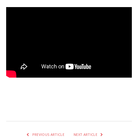
Facebook
Twitter
Pinterest
LinkedIn
Tumblr
Email
WhatsA
PREVIOUS ARTICLE
NEXT ARTICLE