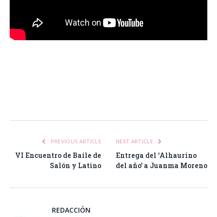
Facebook
Twitter
Pinterest
LinkedIn
Tumblr
Email
WhatsA
PREVIOUS ARTICLE
NEXT ARTICLE
VI Encuentro de Baile de
Entrega del ‘Alhaurino
Salón y Latino
del año’ a Juanma Moreno
REDACCIÓN