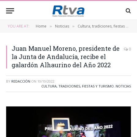
YOU ARE AT:
Home
Noticias
Cultura, tradiciones, fiestas y turismo
»
»
Juan Manuel Moreno, presidente de
0
la Junta de Andalucía, recibe el
galardón Alhaurino del Año 2022
BY
REDACCIÓN
ON
10/10/2022
CULTURA, TRADICIONES, FIESTAS Y TURISMO
,
NOTICIAS