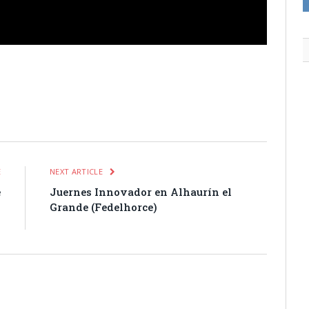
itter
Pinterest
LinkedIn
Tumblr
Email
WhatsApp
E
NEXT ARTICLE
e
Juernes Innovador en Alhaurín el
n
Grande (Fedelhorce)
)