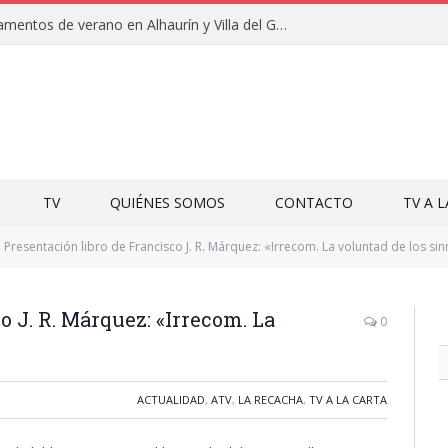
Clausuras de los campamentos de verano en Alhaurín y Villa del Guadalhorce 2026
TV
QUIÉNES SOMOS
CONTACTO
TV A 
Presentación libro de Francisco J. R. Márquez: «Irrecom. La voluntad de los s
o J. R. Márquez: «Irrecom. La
0
ACTUALIDAD
,
ATV
,
LA RECACHA
,
TV A LA CARTA