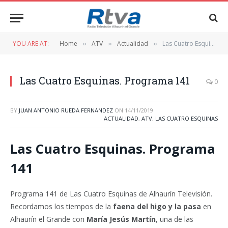
YOU ARE AT:
Home
ATV
Actualidad
Las Cuatro Esquinas. Programa 141
»
»
»
Las Cuatro Esquinas. Programa 141
0
BY
JUAN ANTONIO RUEDA FERNANDEZ
ON
14/11/2019
ACTUALIDAD
,
ATV
,
LAS CUATRO ESQUINAS
Las Cuatro Esquinas. Programa
141
Programa 141 de Las Cuatro Esquinas de Alhaurín Televisión.
Recordamos los tiempos de la
faena del higo y la pasa
en
Alhaurín el Grande con
María Jesús Martín
, una de las