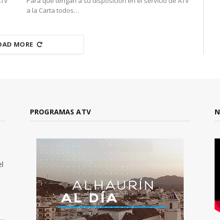
ATV
Para que tengan a su disposición en el servicio de ATV
a la Carta todos…
OAD MORE
PROGRAMAS ATV
N
el