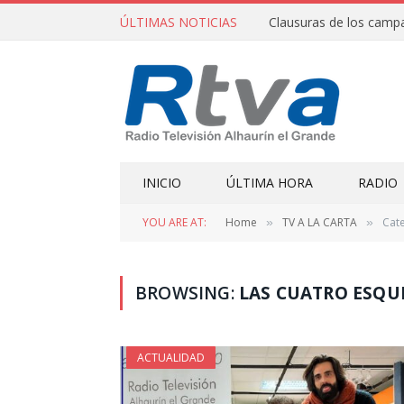
ÚLTIMAS NOTICIAS
INICIO
ÚLTIMA HORA
RADIO
YOU ARE AT:
Home
TV A LA CARTA
Cate
»
»
BROWSING:
LAS CUATRO ESQU
ACTUALIDAD