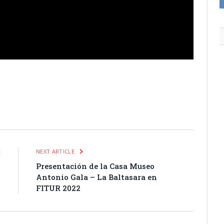
itter
Pinterest
LinkedIn
Tumblr
Email
WhatsApp
E
NEXT ARTICLE
2
Presentación de la Casa Museo
Antonio Gala – La Baltasara en
FITUR 2022