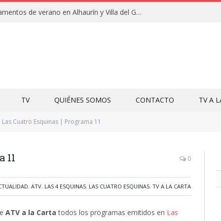
Clausuras de los campamentos de verano en Alhaurín y Villa del Guadalhorce 2026
TV
QUIÉNES SOMOS
CONTACTO
TV A 
Las Cuatro Esquinas | Programa 11
a 11
0
CTUALIDAD
,
ATV
,
LAS 4 ESQUINAS
,
LAS CUATRO ESQUINAS
,
TV A LA CARTA
de
ATV a la Carta
todos los programas emitidos en
Las