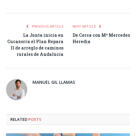
Facebook
Twitter
Pinterest
LinkedIn
Tumblr
Email
WhatsA
PREVIOUS ARTICLE
NEXT ARTICLE
La Junta inicia en
De Cerca con Mª Mercedes
Cucazorra el Plan Repara
Heredia
II de arreglo de caminos
rurales de Andalucía
MANUEL GIL LLAMAS
RELATED
POSTS