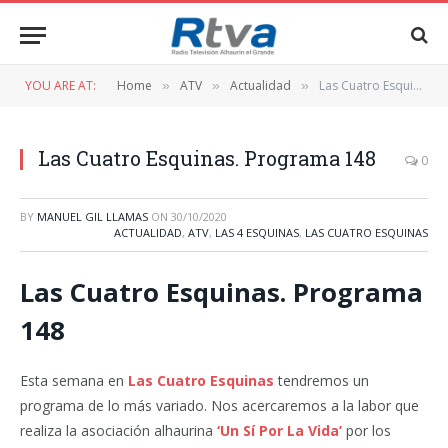
YOU ARE AT:
Home
ATV
Actualidad
Las Cuatro Esquinas. Programa 148
»
»
»
Las Cuatro Esquinas. Programa 148
0
BY
MANUEL GIL LLAMAS
ON
30/10/2020
ACTUALIDAD
,
ATV
,
LAS 4 ESQUINAS
,
LAS CUATRO ESQUINAS
Las Cuatro Esquinas. Programa
148
Esta semana en
Las Cuatro Esquinas
tendremos un
programa de lo más variado. Nos acercaremos a la labor que
realiza la asociación alhaurina
‘Un Sí Por La Vida’
por los