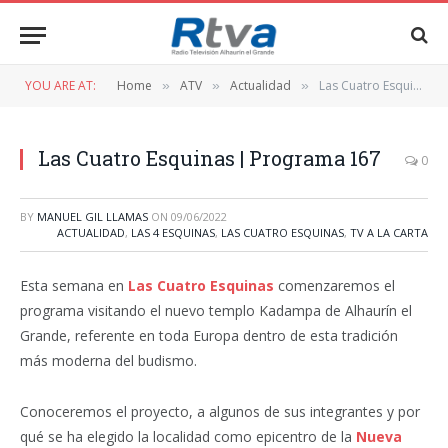
YOU ARE AT:
Home
ATV
Actualidad
Las Cuatro Esquinas | Programa 167
»
»
»
Las Cuatro Esquinas | Programa 167
0
BY
MANUEL GIL LLAMAS
ON
09/06/2022
ACTUALIDAD
,
LAS 4 ESQUINAS
,
LAS CUATRO ESQUINAS
,
TV A LA CARTA
Esta semana en
Las Cuatro Esquinas
comenzaremos el
programa visitando el nuevo templo Kadampa de Alhaurín el
Grande, referente en toda Europa dentro de esta tradición
más moderna del budismo.
Conoceremos el proyecto, a algunos de sus integrantes y por
qué se ha elegido la localidad como epicentro de la
Nueva