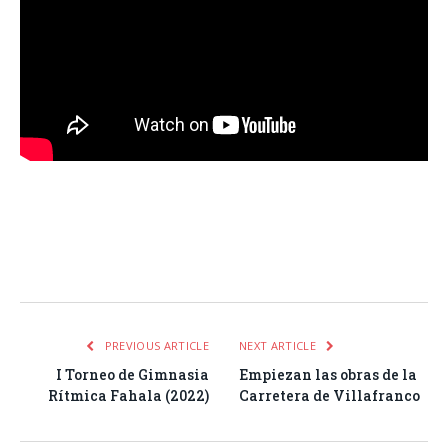
Facebook
Twitter
Pinterest
LinkedIn
Tumblr
Email
WhatsA
PREVIOUS ARTICLE
NEXT ARTICLE
I Torneo de Gimnasia
Empiezan las obras de la
Rítmica Fahala (2022)
Carretera de Villafranco