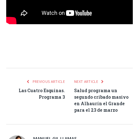
Facebook
Twitter
Pinterest
LinkedIn
Tumblr
Email
WhatsA
PREVIOUS ARTICLE
NEXT ARTICLE
Las Cuatro Esquinas.
Salud programa un
Programa 3
segundo cribado masivo
en Alhaurín el Grande
para el 23 de marzo
MANUEL GIL LLAMAS