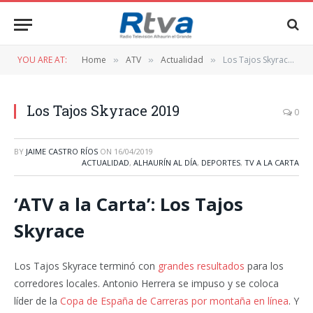
YOU ARE AT:
Home
ATV
Actualidad
Los Tajos Skyrace 2019
»
»
»
Los Tajos Skyrace 2019
0
BY
JAIME CASTRO RÍOS
ON
16/04/2019
ACTUALIDAD
,
ALHAURÍN AL DÍA
,
DEPORTES
,
TV A LA CARTA
‘ATV a la Carta’: Los Tajos
Skyrace
Los Tajos Skyrace terminó con
grandes resultados
para los
corredores locales. Antonio Herrera se impuso y se coloca
líder de la
Copa de España de Carreras por montaña en línea
. Y